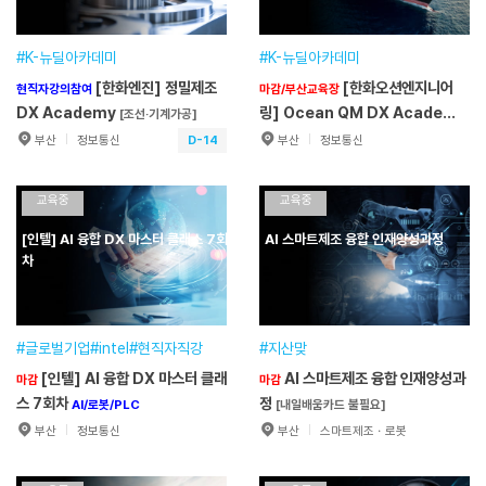
분야
정보·통신분야
분야
기계·장비분야
접수기간
2026.07.20~2026.08.18
접수기간
2026.07.22~2026.08.11
#K-뉴딜아카데미
#K-뉴딜아카데미
[한화엔진] 정밀제조
[한화오션엔지니어
현직자강의참여
마감/부산교육장
원서접수
원서접수
DX Academy
링] Ocean QM DX Academy
[조선·기계가공]
[조선 품질관리]
D-14
부산
정보통신
부산
정보통신
[한화엔진] 정밀제
[한화오션엔지니
현직자강의참여
마감/부산교육장
조 DX Academy
어링] Ocean QM DX
교육중
[조선·기계가
교육중
공]
Academy
[조선 품질관리]
훈련기간
2026.08.24~2026.11.30
훈련기간
2026.07.20~2026.10.23
[인텔] AI 융합 DX 마스터 클래스 7회
AI 스마트제조 융합 인재양성과정
교육일정
400시간(3개월)
교육일정
500시간(3개월)
차
교육장소
예광빌딩
교육장소
예광빌딩
분야
정보·통신분야
분야
정보·통신분야
접수기간
2026.07.28~2026.08.12
접수기간
~
#글로벌기업#intel#현직자직강
#지산맞
[인텔] AI 융합 DX 마스터 클래
AI 스마트제조 융합 인재양성과
마감
마감
원서접수
원서접수
스 7회차
정
AI/로봇/PLC
[내일배움카드 불필요]
부산
정보통신
부산
스마트제조ㆍ로봇
[인텔] AI 융합 DX 마스터
AI 스마트제조 융합 인재양성
마감
마감