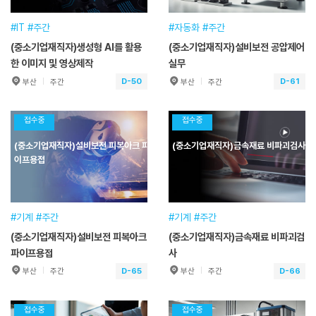
접수기간
2026.01.30~2026.09.12
접수기간
2026.01.30~2026.09.16
#IT #주간
#자동화 #주간
(중소기업재직자)생성형 AI를 활용
(중소기업재직자)설비보전 공압제어
수강신청
수강신청
한 이미지 및 영상제작
실무
D-50
D-61
부산
주간
부산
주간
(중소기업재직자)생성형 AI를 활
(중소기업재직자)설비보전 공압
용한 이미지 및 영상제작
제어실무
접수중
접수중
훈련기간
2026.09.29~2026.09.29
훈련기간
2026.10.10~2026.10.11
(중소기업재직자)설비보전 피복아크 파
(중소기업재직자)금속재료 비파괴검사
교육일정
7시간(1일) [주간]
교육일정
16시간(2일) [주간]
이프용접
교육시간
09:00~17:00
교육시간
09:00~18:00
교육장소
본원
교육장소
본원
접수기간
2026.05.26~2026.09.29
접수기간
2026.01.30~2026.10.10
#기계 #주간
#기계 #주간
(중소기업재직자)설비보전 피복아크
(중소기업재직자)금속재료 비파괴검
수강신청
수강신청
파이프용접
사
D-65
D-66
부산
주간
부산
주간
(중소기업재직자)설비보전 피복
(중소기업재직자)금속재료 비파
아크 파이프용접
괴검사
접수중
접수중