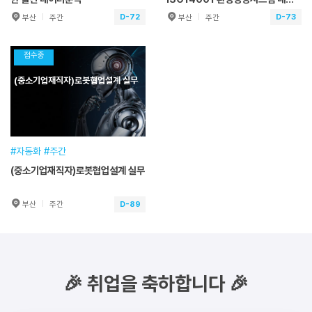
심사원
D-72
D-73
부산
주간
부산
주간
(중소기업재직자)생성형 AI를 활
(중소기업재직자)환경관리체계
용한 실전 데이터분석
구축 ISO14001 환경경영시스
접수중
템 내부심사원
훈련기간
2026.10.21~2026.10.21
훈련기간
2026.10.22~2026.10.23
(중소기업재직자)로봇협업설계 실무
교육일정
7시간(1일) [주간]
교육일정
14시간(2일) [주간]
교육시간
09:00~17:00
교육시간
09:00~17:00
교육장소
본원
교육장소
본원
접수기간
2026.01.30~2026.10.21
접수기간
2026.01.30~2026.10.22
#자동화 #주간
뉴파워프라즈마
(중소기업재직자)로봇협업설계 실무
수강신청
수강신청
박**
온디바이스 AI 반도체설계(2회차)
D-89
부산
주간
로보스타
(중소기업재직자)로봇협업설계
단암시스템즈
실무
홍**
[인텔] AI 융합 DX 마스터 클래스 (5회차)
손**
[HARMAN] 세미콘아카데미-시스템반도체 설계/검증 엔지니어
훈련기간
2026.11.07~2026.11.08
교육일정
12시간(2일) [주간]
🎉 취업을 축하합니다 🎉
싸이맥스
선익시스템
교육시간
09:00~16:00
김**
반도체장비 제어 전문가
교육장소
본원
김**
반도체장비 제어 전문가