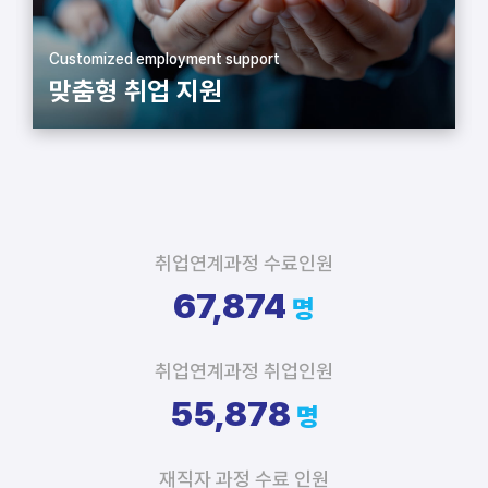
위프로커넥티드서비시즈
위프로커넥티드서비시즈
인크
인크
Customized employment support
이**
임베디드 시스템반도체 설계 엔지니어
[HARMAN] 세미콘아카데미-시스템반도체 설계/검증 엔지니어(2
김**
맞춤형 취업 지원
기)
위프로커넥티드서비시즈
인크
[HARMAN] 세미콘아카데미-시스템반도체 설계/검증 엔지니어(2
김**
기)
취업연계과정 수료인원
67,874
명
취업연계과정 취업인원
55,878
명
재직자 과정 수료 인원