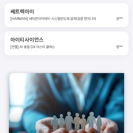
접수기간
2026.01.30~2026.11.07
쎄트렉아이
쎄믹스
양**
[HARMAN] 세미콘아카데미-시스템반도체 설계/검증 엔지니어
수강신청
이**
반도체장비 제어 전문가
아이티사이언스
아이티사이언스
박**
AI 시스템반도체 설계(2기)
정**
[인텔] AI 융합 DX 마스터 클래스
엔텍정보통신
아이티사이언스
김**
[Microsoft] Cyber Security School(6회차)
[HARMAN] 세미콘아카데미-시스템반도체 설계/검증 엔지니어(2
조**
기)
한국오피스컴퓨터
유니셈
서**
AI활용 영상콘텐츠제작 SNS마케팅 영상크리에이터
[HARMAN] 세미콘아카데미-시스템반도체 설계/검증 엔지니어(2
진**
기)
한화시스템
한화시스템
박**
AIoT 반도체설계 Academy
정**
임베디드 시스템반도체 설계 엔지니어