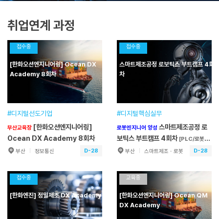
취업연계 과정
접수중
접수중
[한화오션엔지니어링] Ocean DX
스마트제조공정 로보틱스 부트캠프 4회
Academy 8회차
차
#디지털선도기업
#디지털핵심실무
[한화오션엔지니어링]
스마트제조공정 로
부산교육장
로봇엔지니어 양성
Ocean DX Academy 8회차
보틱스 부트캠프 4회차
[PLC/로봇/전
기]
D-28
D-28
부산
정보통신
부산
스마트제조ㆍ로봇
[한화오션엔지니어링]
스마트제조공정
부산교육장
로봇엔지니어 양성
Ocean DX Academy 8회차
로보틱스 부트캠프 4회차
접수중
교육중
[PLC/
로봇/전기]
훈련기간
2026.09.07~2027.02.26
훈련기간
2026.09.07~2027.03.19
[한화엔진] 정밀제조 DX Academy
[한화오션엔지니어링] Ocean QM
교육일정
900시간(6개월)
교육일정
900시간(6개월)
DX Academy
교육장소
예광빌딩
교육장소
예광빌딩