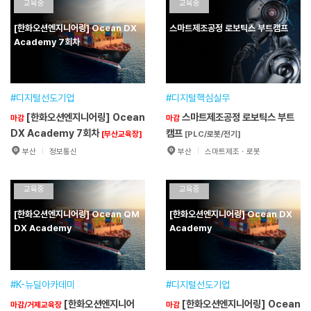
클래스 7회차
과정
교육중
AI/로봇/PLC
교육중
[내일배움카드 불필요]
훈련기간
2026.06.22~2026.12.24
훈련기간
2026.06.10~2026.11.10
[한화오션엔지니어링] Ocean DX
스마트제조공정 로보틱스 부트캠프
교육일정
900시간(6개월)
교육일정
720시간(6개월)
Academy 7회차
교육장소
예광빌딩
교육장소
예광빌딩
분야
정보·통신분야
분야
전자분야
접수기간
~
접수기간
~
#디지털선도기업
#디지털핵심실무
[한화오션엔지니어링] Ocean
스마트제조공정 로보틱스 부트
마감
마감
원서접수
원서접수
DX Academy 7회차
캠프
[부산교육장]
[PLC/로봇/전기]
부산
정보통신
부산
스마트제조ㆍ로봇
[한화오션엔지니어링]
스마트제조공정 로보틱스 부
마감
마감
Ocean DX Academy 7회차
트캠프
교육중
교육중
[PLC/로봇/전기]
[부산교육장]
훈련기간
2026.05.18~2026.11.06
훈련기간
2026.05.18~2026.11.27
[한화오션엔지니어링] Ocean QM
[한화오션엔지니어링] Ocean DX
교육일정
900시간(6개월)
교육일정
900시간(6개월)
DX Academy
Academy
교육장소
예광빌딩
교육장소
예광빌딩
분야
정보·통신분야
분야
기계·장비분야
접수기간
~
접수기간
~
#K-뉴딜아카데미
#디지털선도기업
[한화오션엔지니어
[한화오션엔지니어링] Ocean
마감/거제교육장
마감
원서접수
원서접수