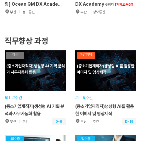
링] Ocean QM DX Academy
DX Academy
6회차
[거제교육장]
[조선 품질관리]
부산
정보통신
부산
정보통신
[한화오션엔지니
[한화오션엔지니어링]
마감/거제교육장
마감
어링] Ocean QM DX
Ocean DX Academy
6회차
[거제교육장]
Academy
[조선 품질관리]
훈련기간
2026.07.20~2026.10.23
훈련기간
2026.05.18~2026.11.06
직무향상 과정
교육일정
500시간(3개월)
교육일정
900시간(6개월)
교육장소
한화오션엔지니어링
교육장소
한화오션엔지니어링
마감
마감임박
분야
정보·통신분야
분야
정보·통신분야
접수기간
~
접수기간
~
(중소기업재직자)생성형 AI 기획 분석
(중소기업재직자)생성형 AI를 활용한
과 사무자동화 활용
이미지 및 영상제작
원서접수
원서접수
#IT #주간
#IT #주간
(중소기업재직자)생성형 AI 기획 분
(중소기업재직자)생성형 AI를 활용
석과 사무자동화 활용
한 이미지 및 영상제작
D-9
D-15
부산
주간
부산
주간
(중소기업재직자)생성형 AI 기획
(중소기업재직자)생성형 AI를 활
분석과 사무자동화 활용
용한 이미지 및 영상제작
접수중
접수중